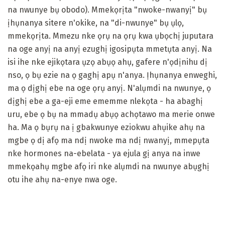
na nwunye bụ obodo). Mmekọrịta "nwoke-nwanyị" bụ
ịhụnanya sitere n'okike, na "di-nwunye" bụ ụlọ,
mmekọrịta. Mmezu nke ọrụ na ọrụ kwa ụbọchị juputara
na oge anyị na anyị ezughị igosipụta mmetụta anyị. Na
isi ihe nke ejikọtara ụzọ abụọ ahụ, gafere n'ọdịnihu dị
nso, ọ bụ ezie na ọ gaghị apụ n'anya. Ịhụnanya enweghi,
ma ọ dịghị ebe na oge ọrụ anyị. N'alụmdi na nwunye, ọ
dịghị ebe a ga-eji eme ememme nlekọta - ha abaghị
uru, ebe ọ bụ na mmadụ abụọ achọtawo ma merie onwe
ha. Ma ọ bụrụ na ị gbakwunye eziokwu ahụike ahụ na
mgbe ọ dị afọ ma ndị nwoke ma ndị nwanyị, mmepụta
nke hormones na-ebelata - ya ejula gị anya na inwe
mmekọahụ mgbe afọ iri nke alụmdi na nwunye abụghị
otu ihe ahụ na-enye nwa oge.