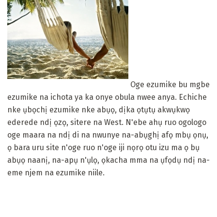
Oge ezumike bu mgbe
ezumike na ichota ya ka onye obula nwee anya. Echiche
nke ụbọchị ezumike nke abụọ, dịka ọtụtụ akwụkwọ
ederede ndị ọzọ, sitere na West. N'ebe ahụ ruo ogologo
oge maara na ndị di na nwunye na-abụghị afọ mbụ ọnụ,
ọ bara uru site n'oge ruo n'oge iji nọrọ otu izu ma ọ bụ
abụọ naanị, na-apụ n'ụlọ, ọkacha mma na ụfọdụ ndị na-
eme njem na ezumike niile.