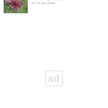
AHỤ IKE ỤMỤ NWANYỊ
ad