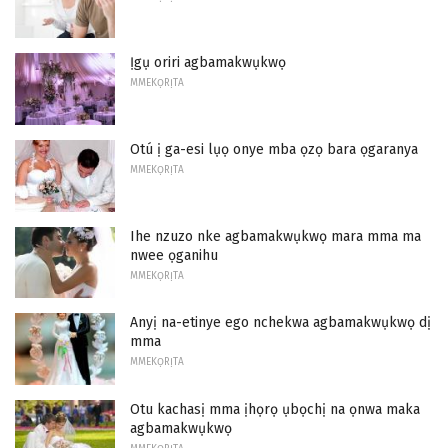
Ịgụ oriri agbamakwụkwọ
MMEKỌRỊTA
Otú ị ga-esi lụọ onye mba ọzọ bara ọgaranya
MMEKỌRỊTA
Ihe nzuzo nke agbamakwụkwọ mara mma ma
nwee ọganihu
MMEKỌRỊTA
Anyị na-etinye ego nchekwa agbamakwụkwọ dị
mma
MMEKỌRỊTA
Otu kachasị mma ịhọrọ ụbọchị na ọnwa maka
agbamakwụkwọ