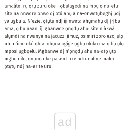
amalite ịrụ ọrụ zuru oke - ọbụlagodi na mbụ ọ na-efu
site na nnwere onwe dị otú ahụ a na-enwetụbeghị ụdị
ya ugbu a. N'ezie, ọtụtụ ndị iji nweta ahụmahụ dị ịrịba
ama, ọ bụ naanị iji gbanwee ọnọdụ ahụ: site n'àkwà
alụmdi na nwunye na jacuzzi jimuz, osimiri zoro ezo, ụlọ
ntu n'ime oké ọhịa, ọbụna ogige ụgbọ oloko ma ọ bụ ụlọ
mposi ụgbọelu. Mgbanwe dị n'ọnọdụ ahụ na-atọ ụtọ
mgbe nile, ọnụnọ nke pasent nke adrenaline maka
ọtụtụ ndị na-erite uru.
ad