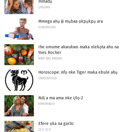
mmadụ
ỤMỤAKA
Mmega ahụ iji mụbaa ọkpụkpụ ara
EGWUREGWU
Ihe omume akwukwo maka nlekọta ahu na
Yves Rocher
MMA NKE NWANYỊ
Horoscope: Afọ nke Tiger maka ebule ahụ
UNIDENTIFIED
Ndị a ma ama nke Ụlọ-2
KPAKPANDO
Efere ọka na garlic
ULO ULO