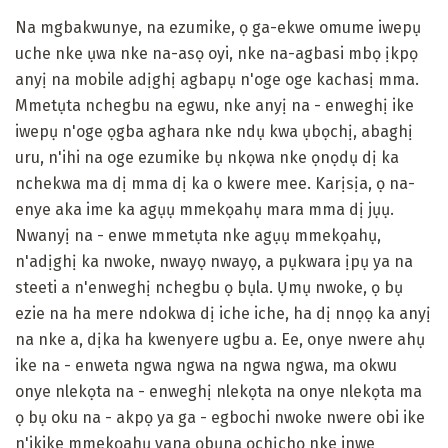
Na mgbakwunye, na ezumike, ọ ga-ekwe omume iwepụ
uche nke ụwa nke na-asọ oyi, nke na-agbasi mbọ ịkpọ
anyị na mobile adịghị agbapụ n'oge oge kachasị mma.
Mmetụta nchegbu na egwu, nke anyị na - enweghị ike
iwepụ n'oge ọgba aghara nke ndụ kwa ụbọchị, abaghị
uru, n'ihi na oge ezumike bụ nkọwa nke ọnọdụ dị ka
nchekwa ma dị mma dị ka o kwere mee. Karịsịa, ọ na-
enye aka ime ka agụụ mmekọahụ mara mma dị jụụ.
Nwanyị na - enwe mmetụta nke agụụ mmekọahụ,
n'adịghị ka nwoke, nwayọ nwayọ, a pụkwara ịpụ ya na
steeti a n'enweghị nchegbu ọ bụla. Ụmụ nwoke, ọ bụ
ezie na ha mere ndokwa dị iche iche, ha dị nnọọ ka anyị
na nke a, dịka ha kwenyere ugbu a. Ee, onye nwere ahụ
ike na - enweta ngwa ngwa na ngwa ngwa, ma okwu
onye nlekọta na - enweghị nlekọta na onye nlekọta ma
ọ bụ oku na - akpọ ya ga - egbochi nwoke nwere obi ike
n'ikike mmekọahụ yana ọbụna ọchịchọ nke inwe