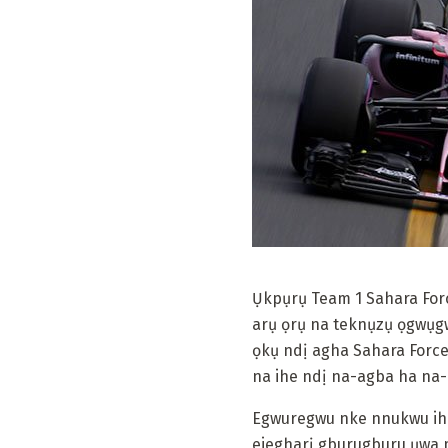
Ụkpụrụ Team 1 Sahara For
arụ ọrụ na teknụzụ ọgwụg
ọkụ ndị agha Sahara Forc
na ihe ndị na-agba ha na-
Egwuregwu nke nnukwu ihe 
ejegharị gburugburu ụwa m