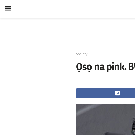
Society
Ọsọ na pink. 