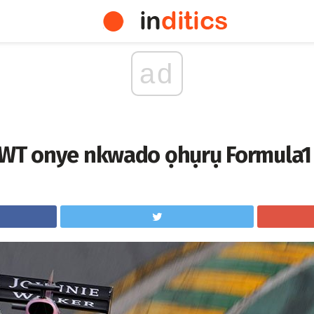
ad
BWT onye nkwado ọhụrụ Formula1