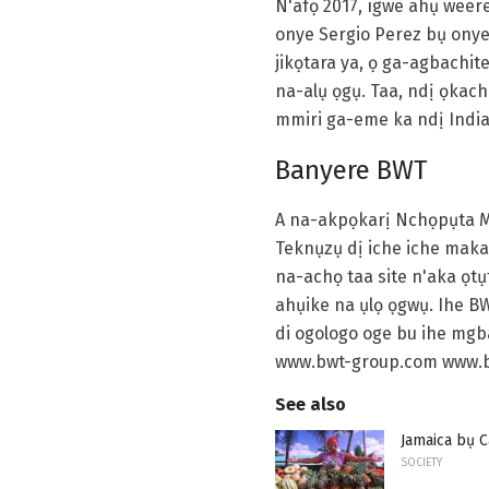
N'afọ 2017, ìgwè ahụ weer
onye Sergio Perez bụ ony
jikọtara ya, ọ ga-agbachi
na-alụ ọgụ. Taa, ndị ọkac
mmiri ga-eme ka ndị India
Banyere BWT
A na-akpọkarị Nchọpụta 
Teknụzụ dị iche iche maka
na-achọ taa site n'aka ọtụt
ahụike na ụlọ ọgwụ. Ihe B
di ogologo oge bu ihe mgba
www.bwt-group.com www.b
See also
Jamaica bụ 
SOCIETY