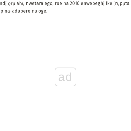
 ndị ọrụ ahụ nwetara ego, rue na 2016 enwebeghị ike ịrụpụta
p na-adabere na oge.
ad