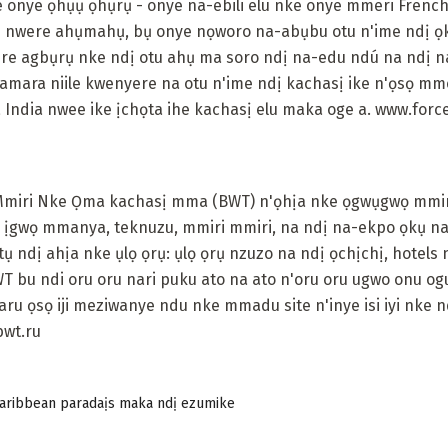
e onye ọhụụ ọhụrụ - onye na-ebili elu nke onye mmeri Frenc
e nwere ahụmahụ, bụ onye nọworo na-abụbu otu n'ime ndị 
tere agbụrụ nke ndị otu ahụ ma soro ndị na-edu ndú na ndị
hamara niile kwenyere na otu n'ime ndị kachasị ike n'ọsọ m
 India nwee ike ịchọta ihe kachasị elu maka oge a. www.forc
Mmiri Nke Ọma kachasị mma (BWT) n'ọhịa nke ọgwụgwọ mmir
 ịgwọ mmanya, teknuzu, mmiri mmiri, na ndị na-ekpo ọkụ na-
ụ ndị ahịa nke ụlọ ọrụ: ụlọ ọrụ nzuzo na ndị ọchịchị, hotels 
WT bu ndi oru oru nari puku ato na ato n'oru oru ugwo onu og
ru ọsọ iji meziwanye ndu nke mmadu site n'inye isi iyi nke n
wt.ru
Caribbean paradaịs maka ndị ezumike