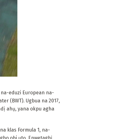
 na-eduzi European na-
ter (BWT). Ugbua na 2017,
ndị ahụ, yana okpu agha
a klas Formula 1, na-
gbo obi ụtọ. Enwetaghị