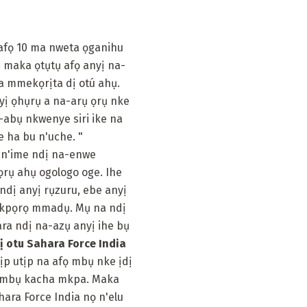
 afọ 10 ma nweta ọganihu
 maka ọtụtụ afọ anyị na-
a mmekọrịta dị otú ahụ.
yị ọhụrụ a na-arụ ọrụ nke
-abụ nkwenye siri ike na
 ha bu n'uche. "
 n'ime ndị na-enwe
rụ ahụ ogologo oge. Ihe
ndị anyị rụzuru, ebe anyị
a kpọrọ mmadụ. Mụ na ndị
ra ndị na-azụ anyị ihe bụ
ị otu Sahara Force India
tịp utịp na afọ mbụ nke ịdị
he mbụ kacha mkpa. Maka
ara Force India nọ n'elu