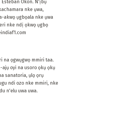
h Esteban Okon. N'ịbụ
ọkachamara nke ụwa,
 na-akwọ ụgbọala nke ụwa
meri nke ndị ọkwọ ụgbọ
eindiaf1.com
i na ọgwụgwọ mmiri taa.
ajụ oyi na usoro ọkụ ọkụ
na sanatoria, ụlọ ọrụ
ugu ndi ozo nke mmiri, nke
du n'elu uwa uwa.