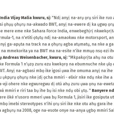
ndia Vijay Malia kwuru, sị:
"Ndị anyị na-arụ ọrụ siri ike ruo
isi ọhụụ ọhụrụ na-akwado BWT, anyị na-ewere dị ka ụgwọ ọrụ
 ihe mere eme nke Sahara Force India, enwebeghịrị nkwekọrịt
mula-1, na n'etiti ọtụtụ ndị na-amaokwu nke motorsport, an
anyị ga-apụta na track na a ọhụrụ agba atụmatụ, na nke a ga
 na mmekorita ya na BWT ma na-esite n'ike mmụọ nsọ ezi ihe
ụ Andreas Weisenbacher, kwuru, sị:
"Mkpakọrịta ahụ na otu
e Formula 1 n'ụzọ zuru ezu kwekọrọ na ebumnuche nke ụlọ ọ
WT. Anyị na-agbasi mbọ ike igosi ụwa ihe omuma anyị na ihe 
 ụkpụrụ ọhụrụ nke ịdị ọcha mmiri - elixir nke ndụ nke ihe 
-eji ohere nke egwuregwu dị otú ahụ zuru ụwa ọnụ na-eweta
wà mmiri e riri taa bụ ihe bụ isi nke ndụ obi ụtọ. "
Banyere nd
re òkè n'usoro mmeri ụwa bụ Formula 1, jisiri ike gosiputa u
 mbọ imebi stereotypes n'ihi ọrụ siri ike nke otu ahụ gara i
 agbụrụ na 2008, oge na-esote onye na-anya ụgbọ mmiri Sah