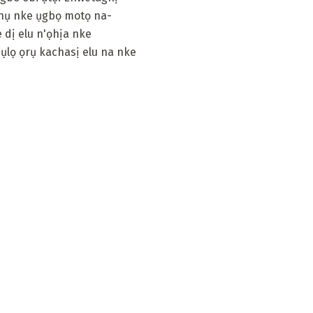
ọnụ nke ụgbọ motọ na-
 dị elu n'ọhịa nke
ụlọ ọrụ kachasị elu na nke