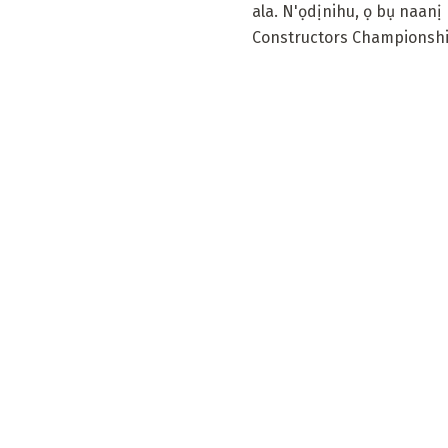
ala. N'ọdịnihu, ọ bụ naanị
Constructors Championshi