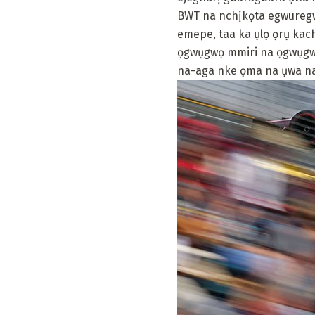
BWT na nchịkọta egwuregwu
emepe, taa ka ụlọ ọrụ kac
ọgwụgwọ mmiri na ọgwụgwọ 
na-aga nke ọma na ụwa na