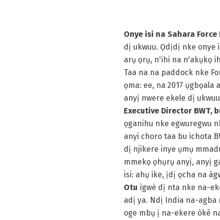
Onye isi na Sahara Force I
dị ukwuu. Ọdịdị nke onye 
arụ ọrụ, n'ihi na n'akụkọ
Taa na na paddock nke For
ọma: ee, na 2017 ụgbọala 
anyị nwere ekele dị ukwuu
Executive Director BWT, b
ọganihu nke egwuregwu nk
anyi choro taa bu ichota B
dị njikere inye ụmụ mmadu
mmekọ ọhụrụ anyị, anyị ga
isi: ahụ ike, ịdị ọcha na àg
Otu
ìgwè dị nta nke na-eke
adị ya. Ndị India na-agba
oge mbụ ị na-ekere òkè na