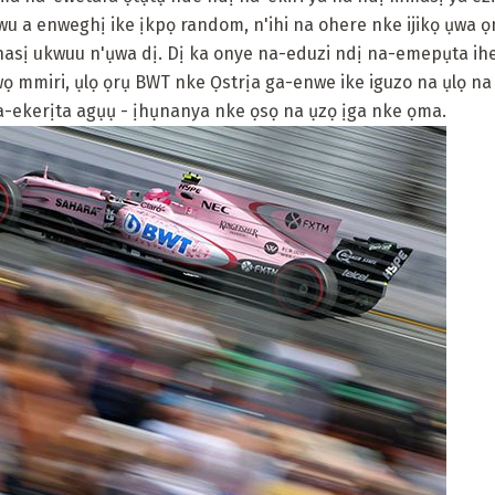
 a enweghị ike ịkpọ random, n'ihi na ohere nke ijikọ ụwa 
hasị ukwuu n'ụwa dị. Dị ka onye na-eduzi ndị na-emepụta ihe
mmiri, ụlọ ọrụ BWT nke Ọstrịa ga-enwe ike iguzo na ụlọ na 
-ekerịta agụụ - ịhụnanya nke ọsọ na ụzọ ịga nke ọma.