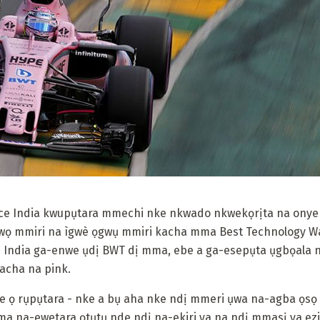
ce India kwupụtara mmechi nke nkwado nkwekọrịta na onye
wọ mmiri na ìgwè ọgwụ mmiri kacha mma Best Technology Wa
e India ga-enwe ụdị BWT dị mma, ebe a ga-esepụta ụgbọala 
acha na pink.
ọ rụpụtara - nke a bụ aha nke ndị mmeri ụwa na-agba ọsọ n
a na-ewetara ọtụtụ nde ndị na-ekiri ya na ndị mmasị ya ezi